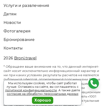
Услуги и развлечения
Детям
Новости
Фотогалерея
Бронирование
Контакты
2026
Broni.travel
* Обращаем ваше внимание на то, что данный интернет-
сайт носит исключительно информационный характер и
ни при каких условиях результаты расчетов не являются
публичной офертой, определяемой положениями Статьи
Мы используем cookies, чтобы сайт работал
437 Гражданского кодекса Российской Федерации. За
лучше. Оставаясь на сайте, вы соглашаетесь с
окончательным расчетом обращайтесь к нашим
политикой конфиденциальности
. А также даёте
менеджерам. Данный ресурс является информационным
согласие на обработку персональных данных
сайтом сервиса бронирования Broni.travel. Отель «1001
Хорошо
Ночь». Сайт онлайн бронирования номеров. Актуальные
цены, прайс-листы и наличие мест. Акции и